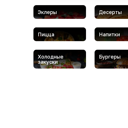
Эклеры
Десерты
Пицца
Напитки
Холодные
Бургеры
закуски