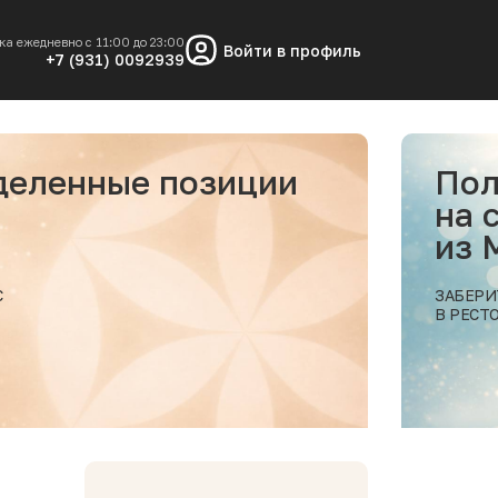
ка ежедневно с 11:00 до 23:00
Войти в профиль
+7 (931) 0092939
еделенные позиции
Пол
на 
из
С
ЗАБЕРИ
В РЕСТ
Подробнее