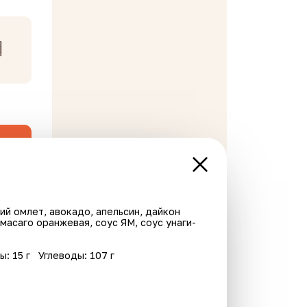
ий омлет, авокадо, апельсин, дайкон
 масаго оранжевая, соус ЯМ, соус унаги-
В корзине пусто
ы: 15 г
Углеводы: 107 г
Хит
Хит
Острое