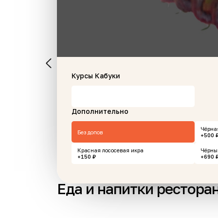
м
Сет шаурма
Дос
Курсы Кабуки
Заверни+Айран
те
380 г
240 
Дополнительно
Чёрна
275 ₽
449
корзину
В корзину
Без допов
+500 
Красная лососевая икра
Чёрны
+150 ₽
+690 
Еда и напитки рестора