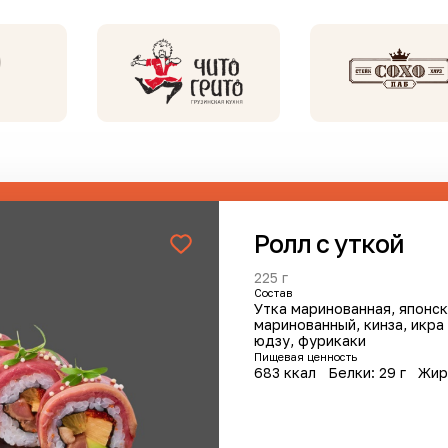
Сделать заказ
Ролл с уткой
225 г
Cостав
Утка маринованная, японск
анов
маринованный, кинза, икра
юдзу, фурикаки
Пищевая ценность
683 ккал
Белки: 29 г
Жир
инка
Хит
Новинка