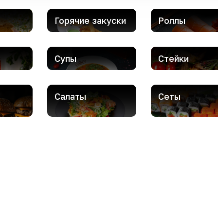
Горячие закуски
Роллы
Супы
Стейки
Салаты
Сеты