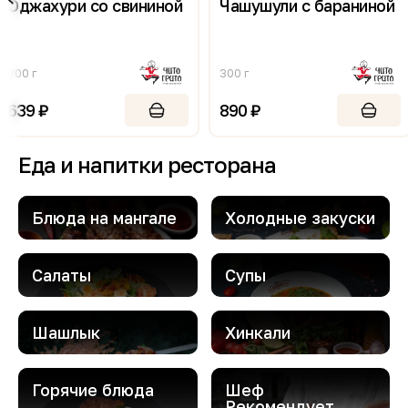
й
Чашушули с бараниной
Хинкали с сливочн
соусом
300 г
350 г
890 ₽
550 ₽
Еда и напитки ресторана
Блюда на мангале
Холодные закуски
Салаты
Супы
Шашлык
Хинкaли
Горячие блюда
Шеф
Рекомендует