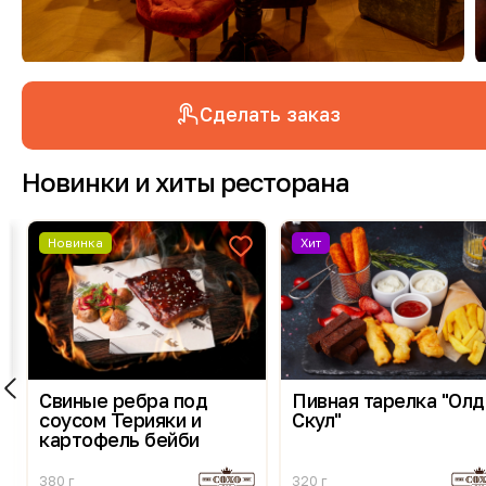
Сделать заказ
Новинки и хиты ресторана
Новинка
Хит
Свиные ребра под
Пивная тарелка "Олд
соусом Терияки и
Скул"
картофель бейби
380 г
320 г