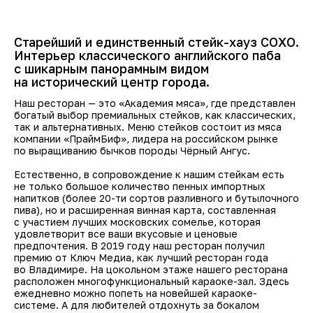
Старейший и единственный стейк-хауз СОХО.
Интерьер классического английского паба
с шикарным панорамным видом
на исторический центр города.
Наш ресторан — это «Академия мяса», где представлен
богатый выбор премиальных стейков, как классических,
так и альтернативных. Меню стейков состоит из мяса
компании «ПраймБиф», лидера на российском рынке
по выращиванию бычков породы Чёрный Ангус.
Естественно, в сопровождение к нашим стейкам есть
не только большое количество пенных импортных
напитков (более 20-ти сортов разливного и бутылочного
пива), но и расширенная винная карта, составленная
с участием лучших московских сомелье, которая
удовлетворит все ваши вкусовые и ценовые
предпочтения. В 2019 году наш ресторан получил
премию от Ключ Медиа, как лучший ресторан года
во Владимире. На цокольном этаже нашего ресторана
расположен многофункциональный караоке-зал. Здесь
ежедневно можно попеть на новейшей караоке-
системе. А для любителей отдохнуть за бокалом