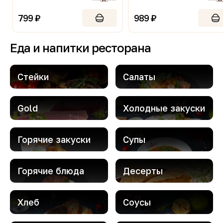
799 ₽
989 ₽
Еда и напитки ресторана
Стейки
Салаты
Gold
Холодные закуски
Горячие закуски
Супы
Горячие блюда
Десерты
Хлеб
Соусы