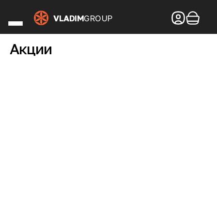
Хачапури
VLADIM
GROUP
Онигири
Хлеб
Подарочные наборы
Акции
Шеф Рекомендует
Обеды
Наши рестораны
De Paris
Zаверни
МОРЕСКО
Пеперони
Блеск
Умами
Чито-Грито
СОХО