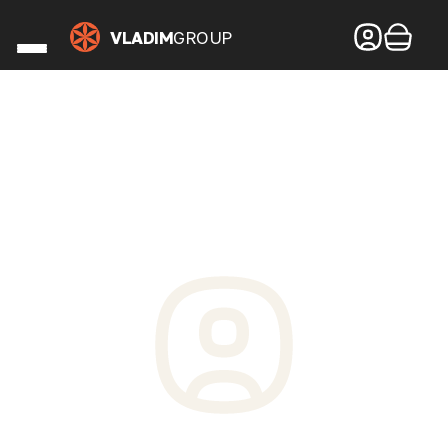
VLADIM
GROUP
Наши рестораны
De Paris
Zаверни
МОРЕСКО
Пеперони
Блеск
Умами
Чито-Грито
СОХО
Акции
Доставка и оплата
Вопросы и ответы
Отзывы гостей
Контакты