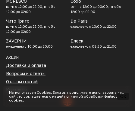
MORESCO
Сохо
вс-чт с 12:00 до 22:00, пт-сб с
вс-чт с 12:00 до 00:00, пт-сб с
12:00 до 02:00
12:00 до 02:00
Чито Грито
De Paris
вс-чт с 12:00 до 22:00, пт-сб с
ежедневно с 10:00 до 22:00
12:00 до 02:00
ZАVЕРНИ
Блеск
ежедневно с 10:00 до 20:00
ежедневно с 08:30 до 21:00
Акции
Доставка и оплата
Вопросы и ответы
Отзывы гостей
Контакты
Мы используем Сookies. Если вы продолжаете использовать наш
ОК
сайт, то соглашаетесь с нашей
политикой обработки файлов
cookies
.
ИП Затеев В. М. ИНН 370413262040 ОГРН 326370000023592
2025 © Все права защищены
VLADIMGROUP.RU Доставка еды во Владимире