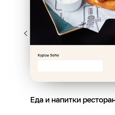
Стейк "Филе миньон" 250
тофель фри
гр
Курсы Soho
250 г
4448 ₽
В корзину
В корзину
Еда и напитки рестора