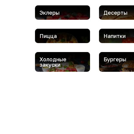
Эклеры
Десерты
Пицца
Напитки
Холодные
Бургеры
закуски