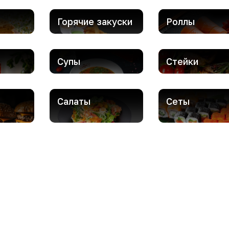
Горячие закуски
Роллы
Супы
Стейки
Салаты
Сеты