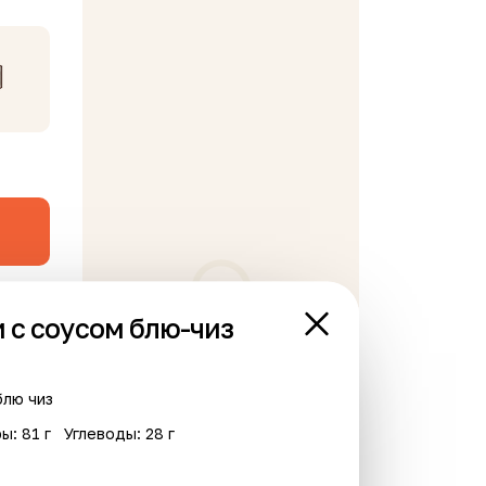
 с соусом блю-чиз
В корзине пусто
блю чиз
ы: 81 г
Углеводы: 28 г
Новинка
Хит