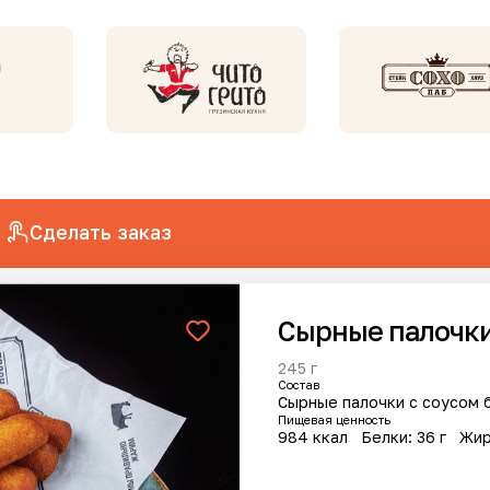
Сделать заказ
Сырные палочки
анов
245 г
Cостав
Сырные палочки с соусом 
Пищевая ценность
984 ккал
Белки: 36 г
Жир
Новинка
Новинка