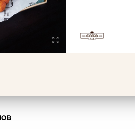
Эклер карамельный
Мини сметанник
60 г
100 г
115 ₽
93 ₽
В корзину
В 
нов