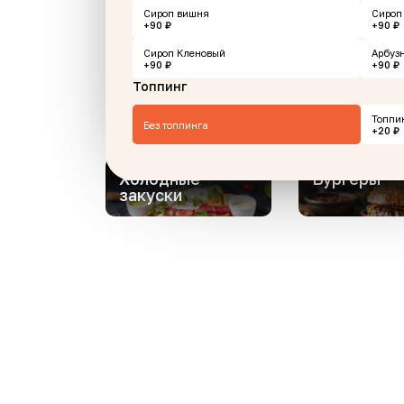
Сироп вишня
Сироп
+90 ₽
+90 ₽
Эклеры
Десерты
Сироп Кленовый
Арбуз
+90 ₽
+90 ₽
Топпинг
Пицца
Напитки
Топпи
Без топпинга
+20 ₽
Холодные
Бургеры
закуски