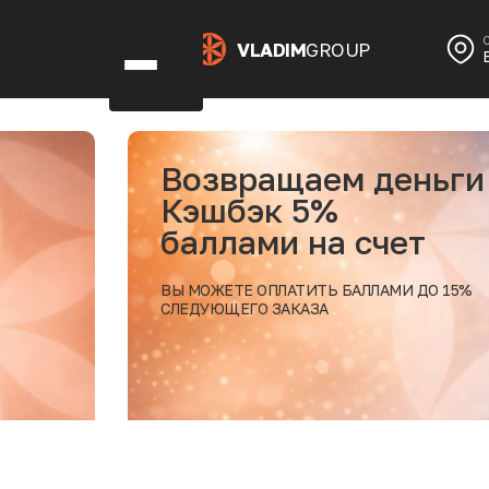
VLADIM
GROUP
ньги
1+1 на
десерт
т
после 
 ДО 15%
БУДЕМ РАДЫ В
В ЭКЛЕРНОЙ Б
Подробнее