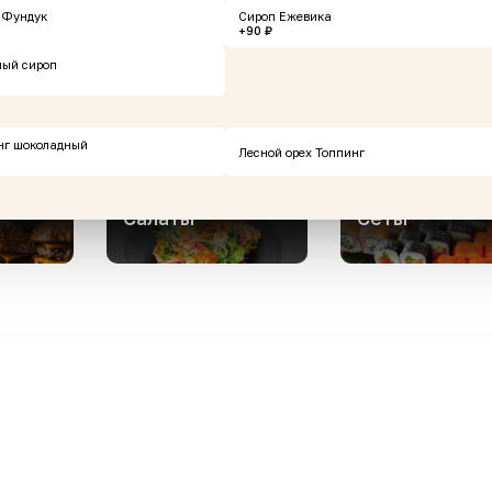
 Фундук
Сироп Ежевика
+90 ₽
Горячие закуски
Роллы
ный сироп
Супы
Стейки
нг шоколадный
Лесной орех Топпинг
Салаты
Сеты