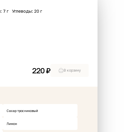
: 7 г
Углеводы: 20 г
220 ₽
В корзину
В корзине пусто
Сахар тросниковый
Лимон
Хит
Новинка