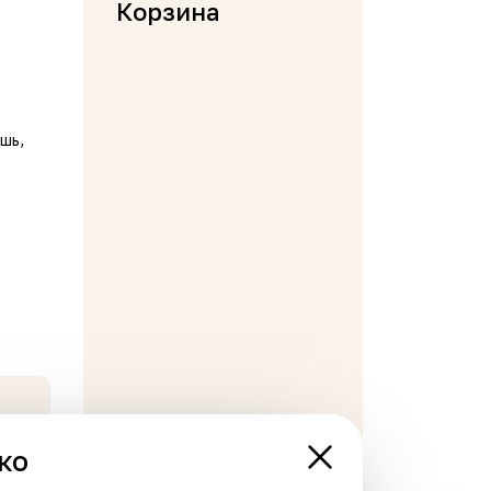
Корзина
шь,
ко