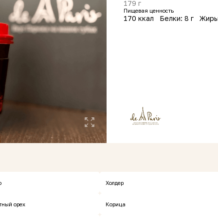
179 г
Пищевая ценность
170 ккал
Белки: 8 г
Жиры
Сделать заказ
анов
о
Холдер
тный орех
Корица
Хит
Хит
Новинка
Новинка