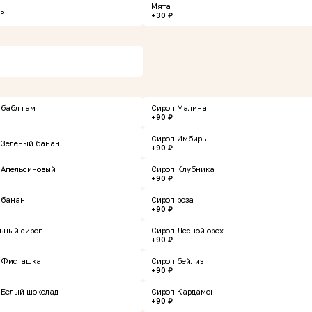
Мята
ь
+30 ₽
Пицца Венеция
Шаурма сырн
 бабл гам
Сироп Малина
+90 ₽
Сироп Имбирь
 Зеленый банан
+90 ₽
350 г
420 г
 Апельсиновый
Сироп Клубника
+90 ₽
889 ₽
279 ₽
В корзину
 банан
Сироп роза
+90 ₽
ьный сироп
Сироп Лесной орех
+90 ₽
 Фисташка
Сироп бейлиз
нов
+90 ₽
 Белый шоколад
Сироп Кардамон
+90 ₽