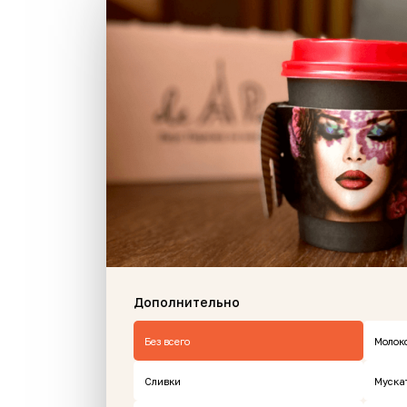
Новинки и хиты рестор
Дополнительно
Без всего
Молок
Сливки
Муска
Новинка