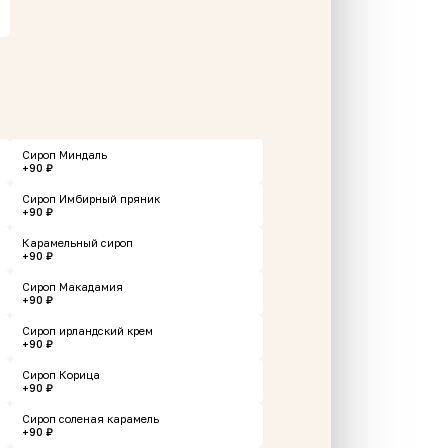
ая.
*Пирожное крем-брюле
Сироп Миндаль
NEW
+90 ₽
Сироп Имбирный пряник
+90 ₽
134 г
Карамельный сироп
+90 ₽
299 ₽
В корзину
В корзину
Сироп Макадамия
+90 ₽
Сироп ирландский крем
+90 ₽
Сироп Корица
+90 ₽
Сироп соленая карамель
+90 ₽