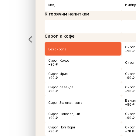
Мед
Имбир
К горячим напиткам
Сироп к кофе
 сыра
Кетчуп 1 шт
Сироп
Без сиропа
+90 ₽
Сироп Кокос
Сироп
+90 ₽
0 г
Сироп Ирис
Сироп
+90 ₽
+90 ₽
69 ₽
В корзину
В корзину
Сироп лаванда
Сироп
+90 ₽
+90 ₽
Ванил
Сироп Зеленая мята
+90 ₽
Сироп шоколадный
Сироп
Еда и напитки рестора
+90 ₽
+90 ₽
Сироп Поп Корн
Сироп
+90 ₽
+70 ₽