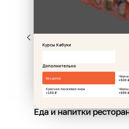
Творожный пай с
Стейк "Флэт Айрон
Курсы Кабуки
абрикосом
гр
110 г
300 г
Дополнительно
Чёрна
105 ₽
2997 ₽
В корзину
В ко
Без допов
+500 
Красная лососевая икра
Чёрны
+150 ₽
+690 
Еда и напитки рестора