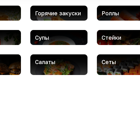
Горячие закуски
Роллы
Супы
Стейки
Салаты
Сеты