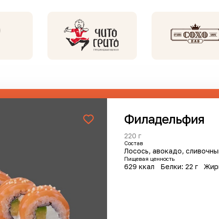
Сделать заказ
Филадельфия
220 г
Cостав
Лосось, авокадо, сливочны
анов
Пищевая ценность
629 ккал
Белки: 22 г
Жир
Хит
Новин