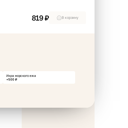
819 ₽
В корзину
ые ребра под
Пирожное Картошка
чно-грибным соусом
ртофелем бэйби
80 г
Икра морского ежа
₽
65 ₽
В корзину
В корзину
+500 ₽