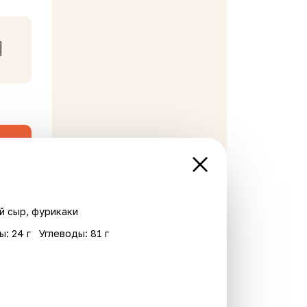
й сыр, фурикаки
ы: 24 г
Углеводы: 81 г
В корзине пусто
ка
Новинка