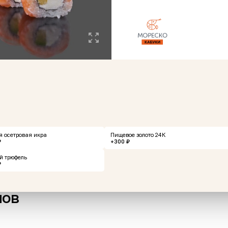
" 300
Хинкали свинина-
Свин
говядина 3 шт
пере
и ка
300 г
380 г
я осетровая икра
Пищевое золото 24К
237 ₽
799 
рзину
В корзину
₽
+300 ₽
й трюфель
₽
нов