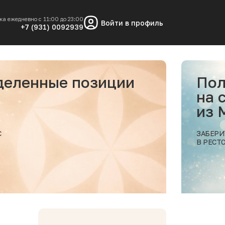
ка ежедневно с 11:00 до 23:00
Войти в профиль
+7 (931) 0092939
позиции
Получи скидку
на самовывоз 
из МОРЕСКО
ЗАБЕРИТЕ ВАШ ЗАКАЗ
В РЕСТОРАНЕ МОРЕСКО
Подробнее