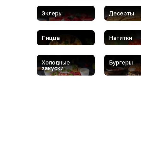
Эклеры
Десерты
Пицца
Напитки
Холодные
Бургеры
закуски