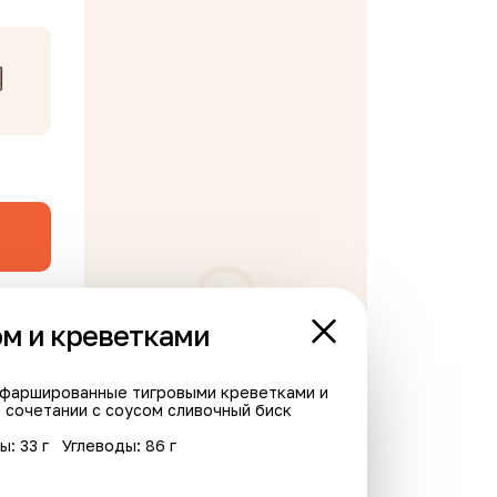
ом и креветками
В корзине пусто
 фаршированные тигровыми креветками и
 сочетании с соусом сливочный биск
ы: 33 г
Углеводы: 86 г
Новинка
Хит
VEG
Острое