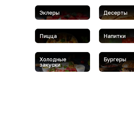
Эклеры
Десерты
Пицца
Напитки
Холодные
Бургеры
закуски