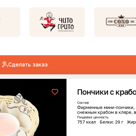
Сделать заказ
Пончики с краб
анов
Cостав
Фирменные мини-пончики,
снежным крабом в кляре, в
Пищевая ценность
757 ккал
Белки: 29 г
Жир
инка
Новинка
Акция