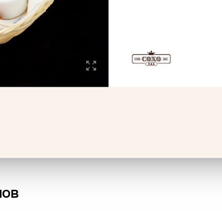
рожный пай с вишней
Сет шаурма
Заверни+кар.фри+кол
дюшес
г
1060 г
 ₽
410 ₽
В корзину
В корзин
нов