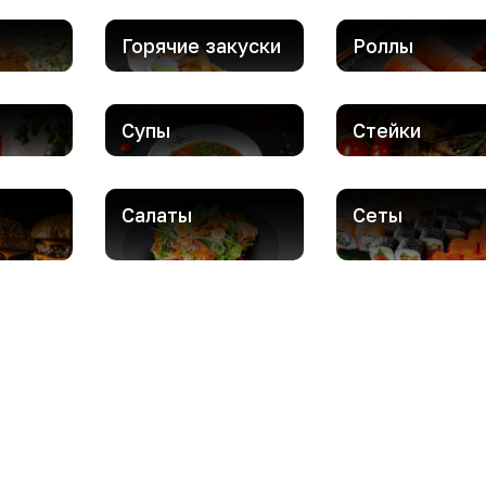
Горячие закуски
Роллы
Супы
Стейки
Салаты
Сеты