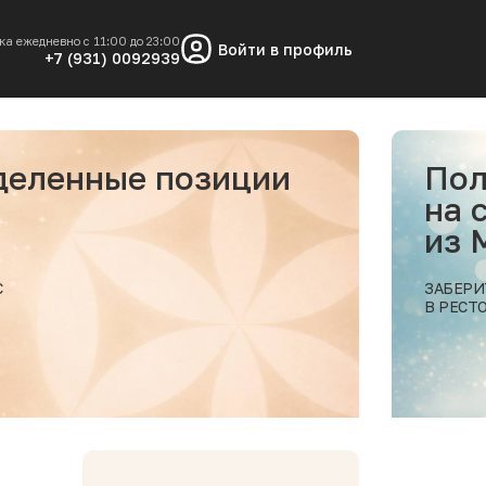
ка ежедневно с 11:00 до 23:00
Войти в профиль
+7 (931) 0092939
еделенные позиции
Пол
на 
из
С
ЗАБЕРИ
В РЕСТ
Подробнее