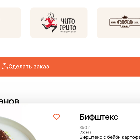
Сделать заказ
анов
Бифштекс
350 г
Cостав
Хит
Нов
Бифштекс с бейби картофе