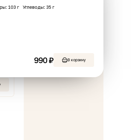
ры: 103 г
Углеводы: 35 г
гер с куриной
Филе утки с рисом
летой
990 ₽
В корзину
310 г
 ₽
789 ₽
В корзину
В корзину