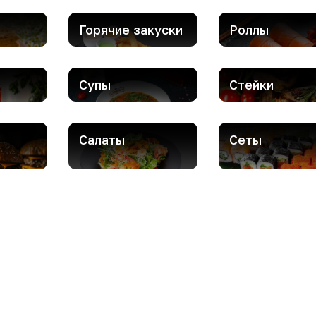
Горячие закуски
Роллы
Супы
Стейки
Салаты
Сеты