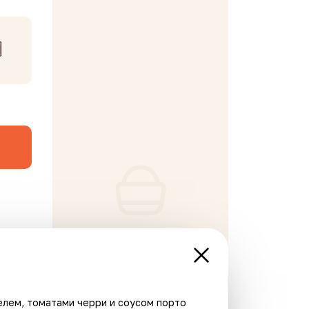
В корзине пусто
инка
Хит
лем, томатами черри и соусом порто