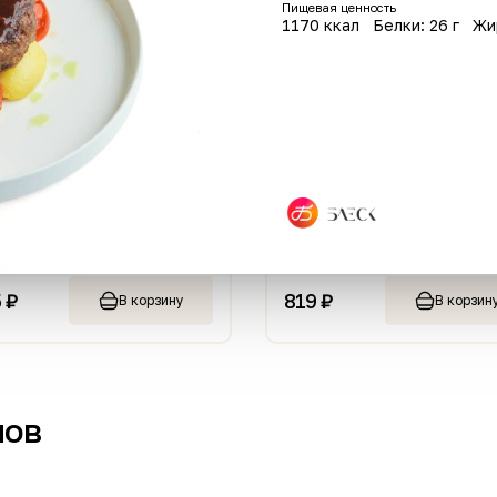
Пищевая ценность
1170 ккал
Белки: 26 г
Жи
Филадельфия
Бур
ль фри
кот
220 г
250 г
819 ₽
329
орзину
В корзину
нов