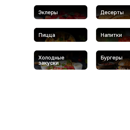
Эклеры
Десерты
Пицца
Напитки
Холодные
Бургеры
закуски