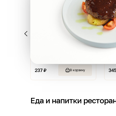
Хинкали с сыром 3 шт.
Сет шаурма
Заверни+картофе
285 г
560 г
237 ₽
345 ₽
В корзину
В к
Еда и напитки рестора