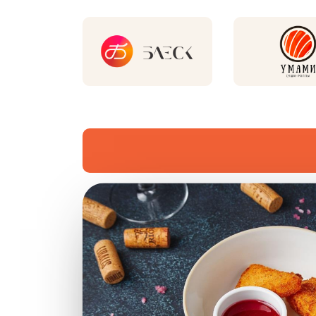
Новинки и хиты рестор
Хит
Хит
Пи