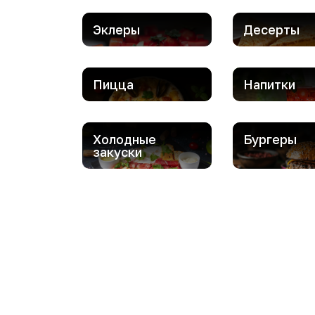
Эклеры
Десерты
Пицца
Напитки
Холодные
Бургеры
закуски