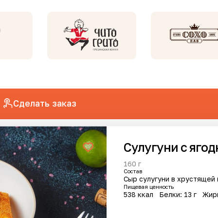
Сделать заказ
Сулугуни с яго
анов
160 г
Cостав
Пищевая ценность
538 ккал
Белки: 13 г
Жир
Хит
кантно