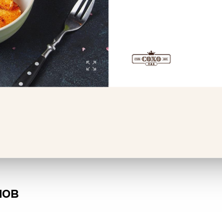
ерони original
Сет Оранж
г
1060 г
9 ₽
3899 ₽
В корзину
В корзин
нов