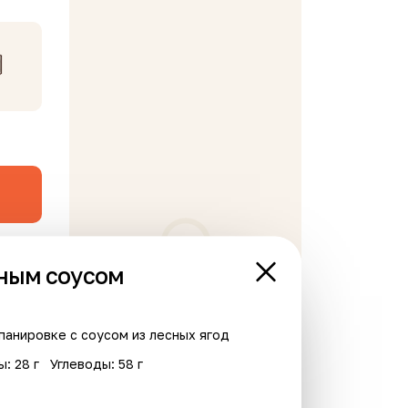
дным соусом
В корзине пусто
ы: 28 г
Углеводы: 58 г
Хит
Хит
Острое