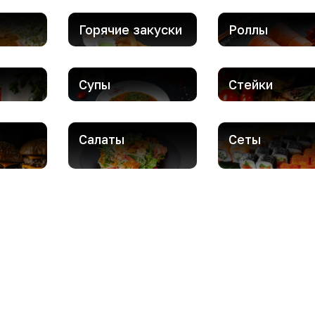
Горячие закуски
Роллы
Супы
Стейки
Салаты
Сеты