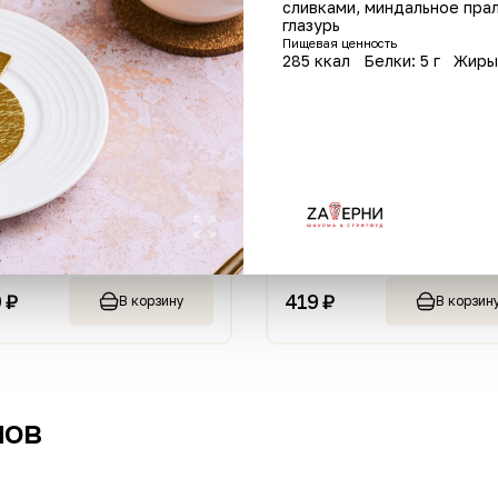
сливками, миндальное пра
глазурь
Пищевая ценность
285 ккал
Белки: 5 г
Жиры
рма в пите
Доставка Ролл спайси
бекон
г
240 г
 ₽
419 ₽
В корзину
В корзин
нов