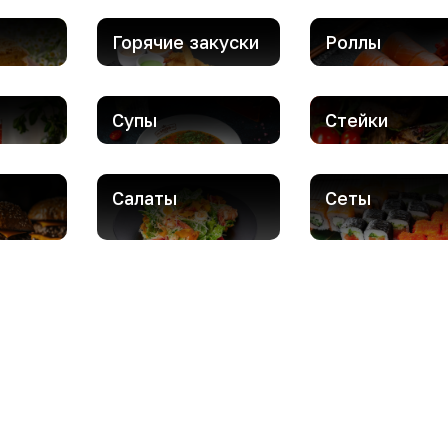
Горячие закуски
Роллы
Супы
Стейки
Салаты
Сеты