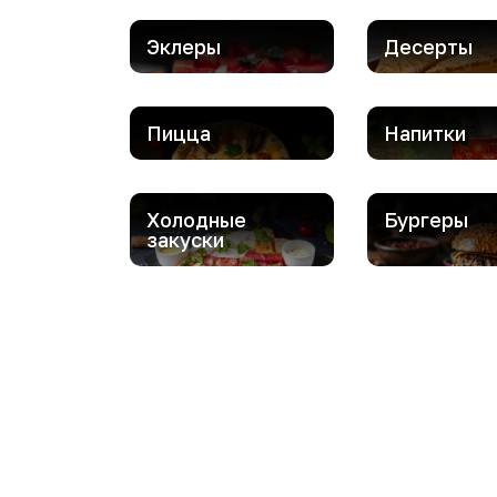
Эклеры
Десерты
Пицца
Напитки
Холодные
Бургеры
закуски