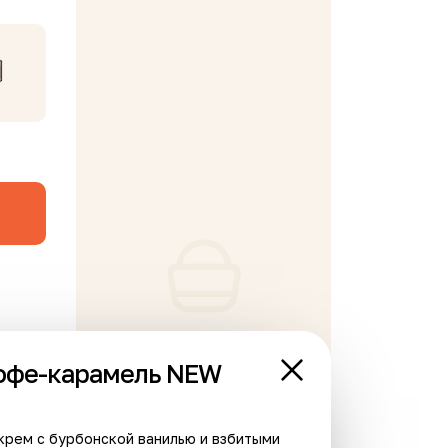
В корзине пусто
офе-карамель NEW
Хит
Хит
 крем с бурбонской ванилью и взбитыми
Новинка