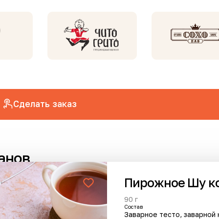
Сделать заказ
анов
Пирожное Шу к
90 г
Cостав
инка
Новинка
Заварное тесто, заварной
Пикантно