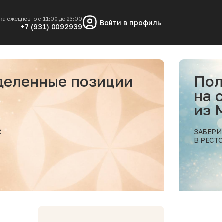
ка ежедневно с 11:00 до 23:00
Войти в профиль
+7 (931) 0092939
еделенные позиции
Пол
на 
из
С
ЗАБЕРИ
В РЕСТ
Подробнее