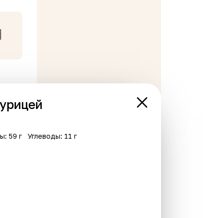
курицей
ы: 59 г
Углеводы: 11 г
В корзине пусто
Хит
Хит