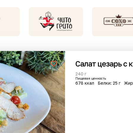
Салат цезарь с 
Сделать заказ
240 г
Пищевая ценность
678 ккал
Белки: 25 г
Жир
анов
инка
Новинка