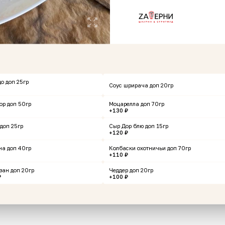
монная корзиночка
Картофельные дольк
фри
о доп 25гр
Соус шрирача доп 20гр
ор доп 50гр
Моцарелла доп 70гр
+130 ₽
180 г
доп 25гр
Сыр Дор блю доп 15гр
+120 ₽
₽
349 ₽
В корзину
В корзин
на доп 40гр
Колбаски охотничьи доп 70гр
+110 ₽
зан доп 20гр
Чеддер доп 20гр
₽
+100 ₽
нов