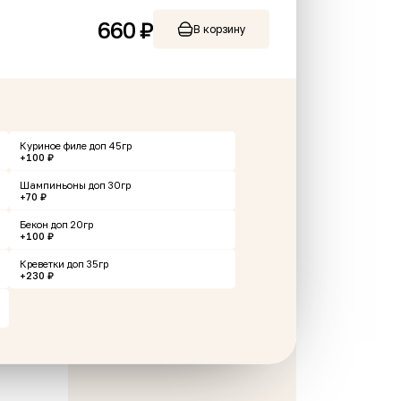
660 ₽
В корзину
и
Хинкали свинина-
Пивная 
говядина жареные3 шт
Скул"
Куриное филе доп 45гр
+100 ₽
Шампиньоны доп 30гр
+70 ₽
285 г
320 г
Бекон доп 20гр
+100 ₽
297 ₽
989 ₽
у
В корзину
Креветки доп 35гр
+230 ₽