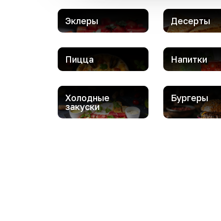
Эклеры
Десерты
Пицца
Напитки
Холодные
Бургеры
закуски