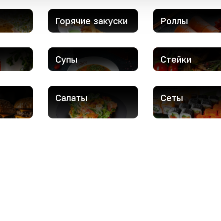
Горячие закуски
Роллы
Супы
Стейки
Салаты
Сеты