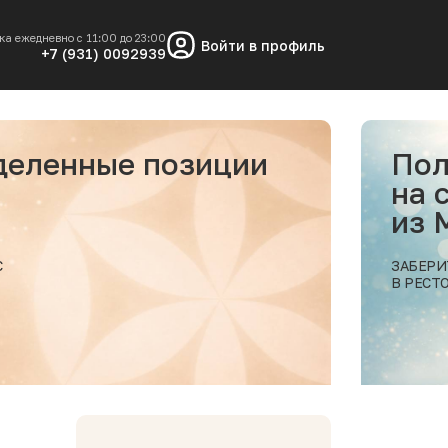
ка ежедневно с 11:00 до 23:00
Войти в профиль
+7 (931) 0092939
еделенные позиции
Пол
на 
из
С
ЗАБЕРИ
В РЕСТ
Подробнее